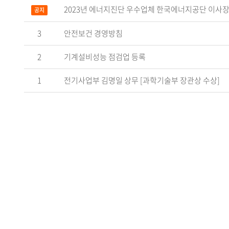
2023년 에너지진단 우수업체 한국에너지공단 이사장
공지
3
안전보건 경영방침
2
기계설비성능 점검업 등록
1
전기사업부 김명일 상무 [과학기술부 장관상 수상]