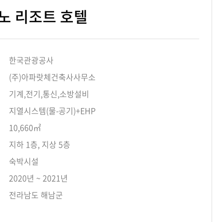
노 리조트 호텔
한국관광공사
(주)아파랏체건축사사무소
기계,전기,통신,소방설비
지열시스템(물-공기)+EHP
10,660㎡
지하 1층, 지상 5층
숙박시설
2020년 ~ 2021년
전라남도 해남군